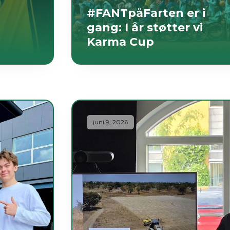
#FANTpåFarten er i
gang: I år støtter vi
Karma Cup
juni 9, 2026