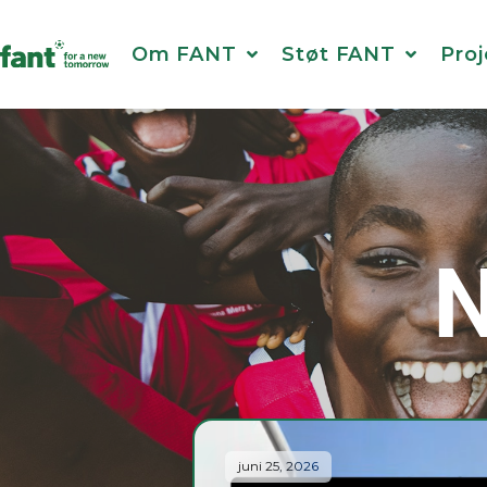
Om FANT
Støt FANT
Proj
N
juni 25, 2026