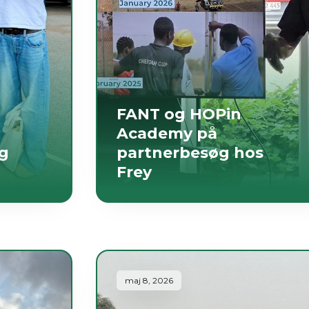
FANT og HOPin
Academy på
og
partnerbesøg hos
Frey
maj 8, 2026