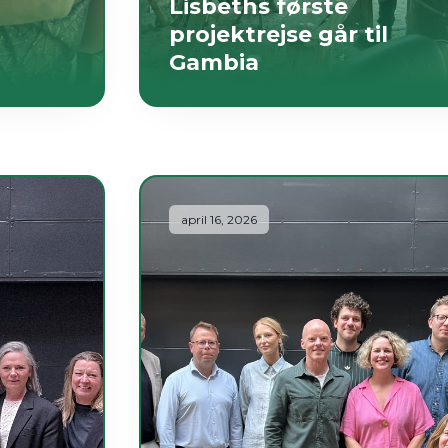
g
Lisbeths første
projektrejse går til
Gambia
april 16, 2026