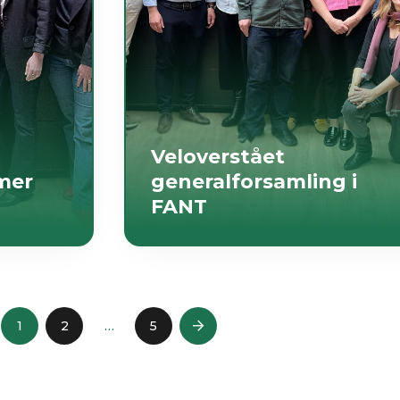
Veloverstået
mer
generalforsamling i
FANT
1
2
…
5
Next