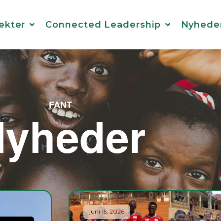
ekter
Connected Leadership
Nyhede
FANT
yheder
juni 15, 2026