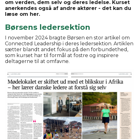
om
verden
, dem
selv
og
deres
ledelse
.
Kurset
anerkendes
også
af
andre
aktører
- det
kan
du
læse
om her.
Børsens ledersektion
I
november
2024
bragte
Børsen
en
stor
artikel
om
Connected Leadership
i
deres
ledersektion
.
Artiklen
sætter
blandt
andet
fokus
på
den
forbundethed
,
som
kurset
har
til
formål
at
fostre
og
inspirere
deltagerne
til
at
omfavne
.