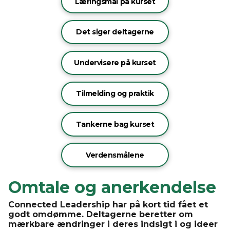
Læringsmål på kurset
Det siger deltagerne
Undervisere på kurset
Tilmelding og praktik
Tankerne bag kurset
Verdensmålene
Omtale og anerkendelse
Connected Leadership
har
på
kort
tid
fået
et
godt
omdømme
.
Deltagerne
beretter
om
mærkbare
ændringer
i
deres
indsigt
i
og
ideer