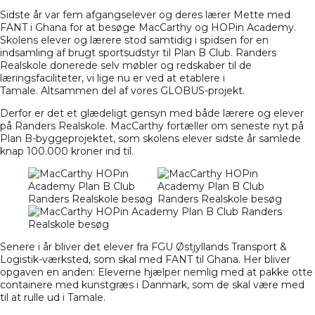
Sidste år var
fem afgangselever og deres lærer Mette med
FANT i Ghana
for at besøge MacCarthy og
HOPin Academy
.
Skolens elever og lærere stod samtidig i spidsen for en
indsamling af brugt sportsudstyr til
Plan B Club
. Randers
Realskole donerede selv møbler og redskaber til de
læringsfaciliteter, vi lige nu er ved at etablere i
Tamale
. Altsammen del af vores GLOBUS-projekt.
Derfor er det et glædeligt gensyn med både lærere og elever
på Randers Realskole. MacCarthy fortæller om seneste nyt på
Plan B-byggeprojektet, som
skolens elever sidste år samlede
knap 100.000 kroner ind til
.
Senere i år bliver det elever fra
FGU Østjyllands Transport &
Logistik-værksted
, som skal med FANT til Ghana. Her bliver
opgaven en anden: Eleverne hjælper nemlig med at pakke otte
containere med kunstgræs i Danmark, som de skal være med
til at rulle ud i Tamale.