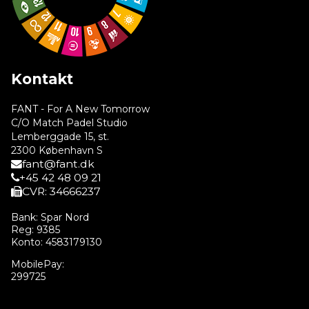
Kontakt
FANT - For A New Tomorrow
C/O Match Padel Studio
Lemberggade 15, st.
2300 København S
fant@fant.dk
+45 42 48 09 21
CVR: 34666237
Bank: Spar Nord
Reg: 9385
Konto: 4583179130
MobilePay:
299725