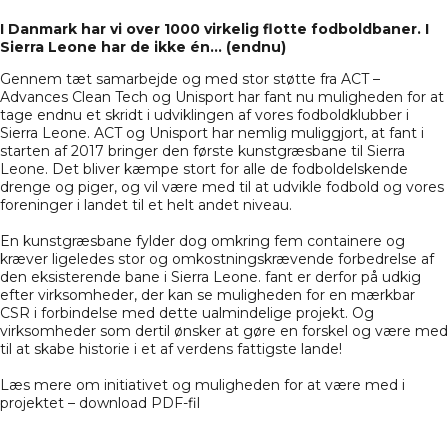
I Danmark har vi over 1000 virkelig flotte fodboldbaner. I
Sierra Leone har de ikke én… (endnu)
Gennem tæt samarbejde og med stor støtte fra ACT –
Advances Clean Tech og Unisport har fant nu muligheden for at
tage endnu et skridt i udviklingen af vores fodboldklubber i
Sierra Leone. ACT og Unisport har nemlig muliggjort, at fant i
starten af 2017 bringer den første kunstgræsbane til Sierra
Leone. Det bliver kæmpe stort for alle de fodboldelskende
drenge og piger, og vil være med til at udvikle fodbold og vores
foreninger i landet til et helt andet niveau.
En kunstgræsbane fylder dog omkring fem containere og
kræver ligeledes stor og omkostningskrævende forbedrelse af
den eksisterende bane i Sierra Leone. fant er derfor på udkig
efter virksomheder, der kan se muligheden for en mærkbar
CSR i forbindelse med dette ualmindelige projekt. Og
virksomheder som dertil ønsker at gøre en forskel og være med
til at skabe historie i et af verdens fattigste lande!
Læs mere om initiativet og muligheden for at være med i
projektet –
download PDF-fil