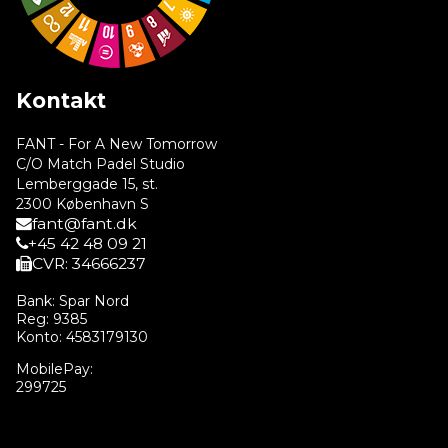
Kontakt
FANT - For A New Tomorrow
C/O Match Padel Studio
Lemberggade 15, st.
2300 København S
fant@fant.dk
+45 42 48 09 21
CVR: 34666237
Bank: Spar Nord
Reg: 9385
Konto: 4583179130
MobilePay:
299725