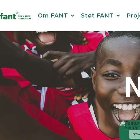
Om FANT
Støt FANT
Proj
N
nov