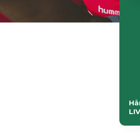
Hå
LIV