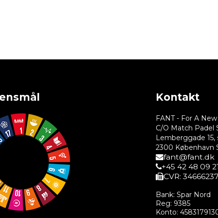
ensmål
Kontakt
FANT - For A Ne
C/O Match Padel 
Lemberggade 15, s
2300 København 
fant@fant.dk
+45 42 48 09 2
CVR: 3466623
Bank: Spar Nord
Reg: 9385
Konto: 458317913