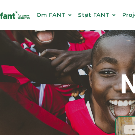
Om FANT
Støt FANT
Proj
N
mart