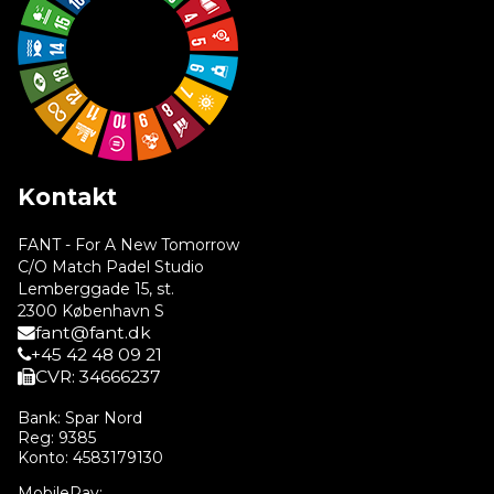
Kontakt
FANT - For A New Tomorrow
C/O Match Padel Studio
Lemberggade 15, st.
2300 København S
fant@fant.dk
+45 42 48 09 21
CVR: 34666237
Bank: Spar Nord
Reg: 9385
Konto: 4583179130
MobilePay: