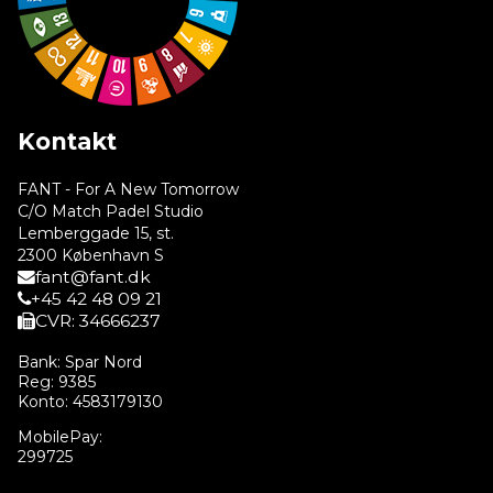
Kontakt
FANT - For A New Tomorrow
C/O Match Padel Studio
Lemberggade 15, st.
2300 København S
fant@fant.dk
+45 42 48 09 21
CVR: 34666237
Bank: Spar Nord
Reg: 9385
Konto: 4583179130
MobilePay:
299725