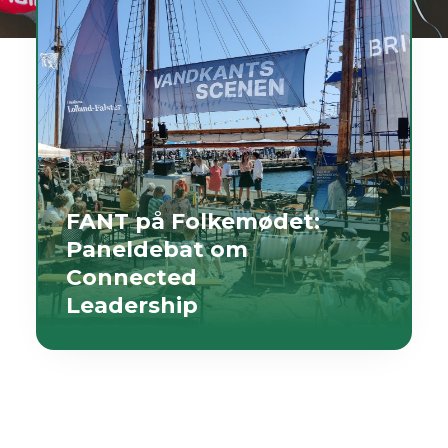
FANT på Folkemødet:
Paneldebat om
Connected
Leadership