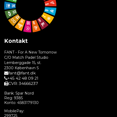
Kontakt
FANT - For A New Tomorrow
C/O Match Padel Studio
Lemberggade 15, st.
2300 København S
fant@fant.dk
+45 42 48 09 21
CVR: 34666237
Bank: Spar Nord
Reg: 9385
Konto: 4583179130
MobilePay:
299725