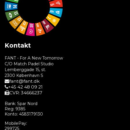
Kontakt
FANT - For A New Tomorrow
C/O Match Padel Studio
Lemberggade 15, st.
2300 København S
fant@fant.dk
+45 42 48 09 21
CVR: 34666237
Bank: Spar Nord
Reg: 9385
Konto: 4583179130
MobilePay:
299725