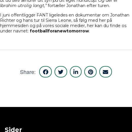
at du selv ændrer dit syn på dit eget handicap. Og der er
Ibrahim utrolig langt,”
fortæller Jonathan efter turen.
I juni offentliggør FANT ligeledes en dokumentar om Jonathan
Richter og hans tur til Sierra Leone, så følg med her på
hjemmesiden og på vores sociale medier, her kan du finde os
under navnet:
footballforanewtomorrow
.
Share:
Sider