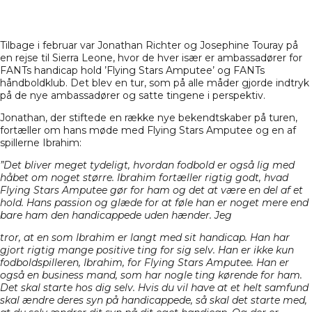
Tilbage i februar var Jonathan Richter og Josephine Touray på
en rejse til Sierra Leone, hvor de hver især er ambassadører for
FANTs handicap hold ’Flying Stars Amputee’ og FANTs
håndboldklub. Det blev en tur, som på alle måder gjorde indtryk
på de nye ambassadører og satte tingene i perspektiv.
Jonathan, der stiftede en række nye bekendtskaber på turen,
fortæller om hans møde med Flying Stars Amputee og en af
spillerne Ibrahim:
”Det bliver meget tydeligt, hvordan fodbold er også lig med
håbet om noget større. Ibrahim fortæller rigtig godt, hvad
Flying Stars Amputee gør for ham og det at være en del af et
hold. Hans passion og glæde for at føle han er noget mere end
bare ham den handicappede uden hænder. Jeg
tror, at en som Ibrahim er langt med sit handicap. Han har
gjort rigtig mange positive ting for sig selv. Han er ikke kun
fodboldspilleren, Ibrahim, for Flying Stars Amputee. Han er
også en business mand, som har nogle ting kørende for ham.
Det skal starte hos dig selv. Hvis du vil have at et helt samfund
skal ændre deres syn på handicappede, så skal det starte med,