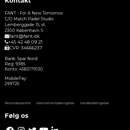
Kontakt
FANT - For A New Tomorrow
C/O Match Padel Studio
Lemberggade 15, st.
2300 København S
fant@fant.dk
+45 42 48 09 21
CVR: 34666237
Bank: Spar Nord
Reg: 9385
Konto: 4583179130
MobilePay:
299725
Persondatapolitik
Abonnementsbetingelser
Handelsbetingelser
Følg os