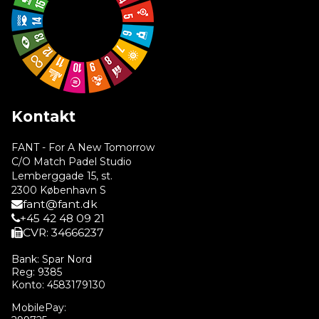
Kontakt
FANT - For A New Tomorrow
C/O Match Padel Studio
Lemberggade 15, st.
2300 København S
fant@fant.dk
+45 42 48 09 21
CVR: 34666237
Bank: Spar Nord
Reg: 9385
Konto: 4583179130
MobilePay: