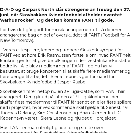
D-A-D og Carpark North slår strengene an fredag den 27.
juni, når Skovbakken Kvindefodbold afholder eventet
‘Aarhus rocker’. Og det kan komme FANT til gode.
For hvis det går godt for musik-arrangementet, så donerer
arrangørerne bag en del af overskuddet til FANT (Football for A
New Tomorrow).
– Vores elitespillere, ledere og trænere fik stærk sympati for
FANT ved at høre Erik Rasmussen fortælle om, hvad FANT helt
konkret gør for at give befolkningen i den vestafrikanske stat et
bedre liv. Alle blev medlemmer af FANT – og nu har vi
besluttet, at bruge koncerten til at skaffe flere medlemmer og
flere penge til arbejdet i Sierra Leone, siger formand for
Skovbakken Kvindefodbold Jesper Raabo.
Skovbakken fører netop nu en 3F Liga-battle, som FANT har
arrangeret. Den går ud på, at den af 3F-ligaklubberne, der
skaffer flest medlemmer til FANT får sendt en eller flere spillere
ned i projektet, hvor vedkommende skal hjælpe til. Senest har
Thomas Delaney, Kim Christensen og Brian Riemer fra F.C.
København været i Sierra Leone og hjulpet til i projektet.
Hos FANT er man utroligt glade for og stolte over
engagementet fra Skovbakken Kvindefodbolds side.